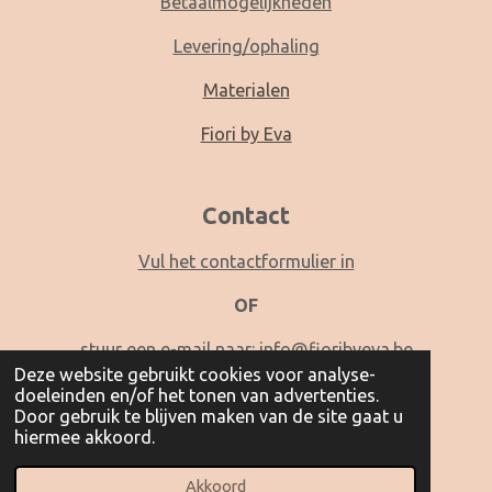
Betaalmogelijkheden
Levering/ophaling
Materialen
Fiori by Eva
Contact
Vul het contactformulier in
OF
stuur een e-mail naar:
info@fioribyeva.be
Deze website gebruikt cookies voor analyse-
doeleinden en/of het tonen van advertenties.
Door gebruik te blijven maken van de site gaat u
hiermee akkoord.
I
F
P
n
a
i
Akkoord
© 2021 Fiori by Eva