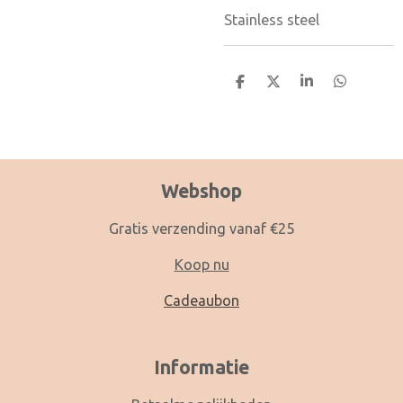
Stainless steel
D
D
S
D
e
e
h
e
l
e
a
l
e
l
r
e
n
e
n
Webshop
Gratis verzending vanaf €25
Koop nu
Cadeaubon
Informatie