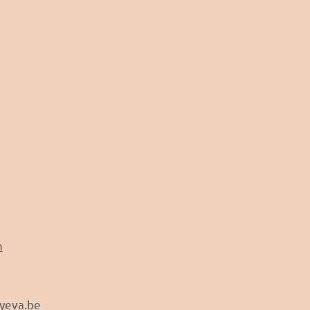
n
byeva.be