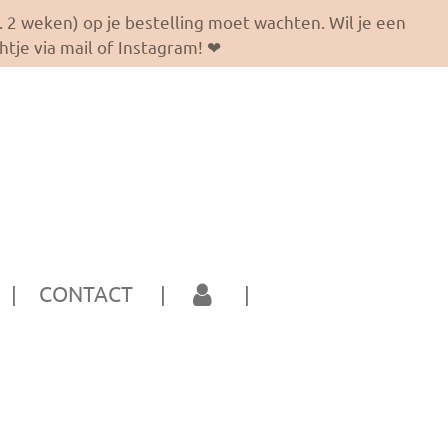
ax. 2 weken) op je bestelling moet wachten. Wil je een
tje via mail of Instagram! ❤
CONTACT