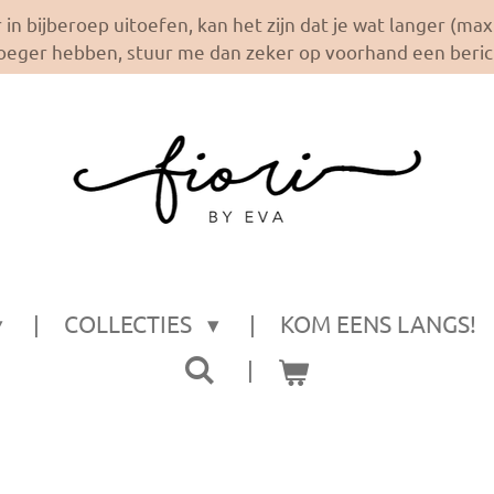
r in bijberoep uitoefen, kan het zijn dat je wat langer (m
oeger hebben, stuur me dan zeker op voorhand een berich
COLLECTIES
KOM EENS LANGS!