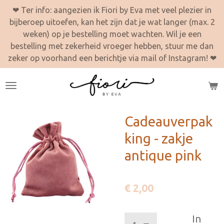
❤ Ter info: aangezien ik Fiori by Eva met veel plezier in
Ga
bijberoep uitoefen, kan het zijn dat je wat langer (max. 2
direct
weken) op je bestelling moet wachten. Wil je een
naar
bestelling met zekerheid vroeger hebben, stuur me dan
de
zeker op voorhand een berichtje via mail of Instagram! ❤
hoofdinhoud
Cadeauverpak
king - zakje
antique pink
€ 2,00
In