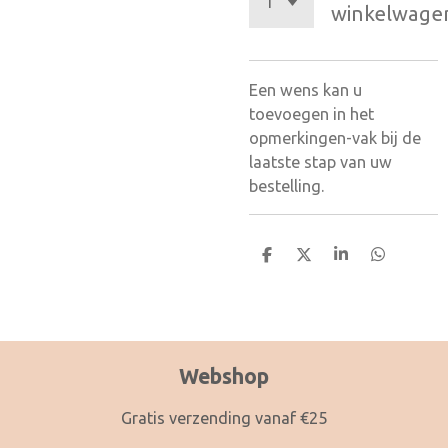
winkelwage
Een wens kan u
toevoegen in het
opmerkingen-vak bij de
laatste stap van uw
bestelling.
D
D
S
D
e
e
h
e
l
e
a
l
e
l
r
e
n
e
n
Webshop
Gratis verzending vanaf €25