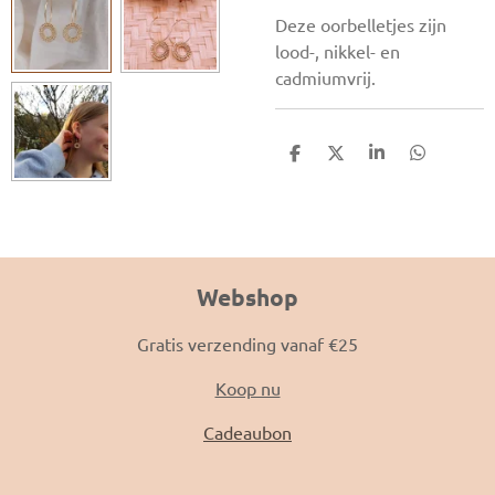
Deze oorbelletjes zijn
lood-, nikkel- en
cadmiumvrij.
D
D
S
D
e
e
h
e
l
e
a
l
e
l
r
e
n
e
n
Webshop
Gratis verzending vanaf €25
Koop nu
Cadeaubon