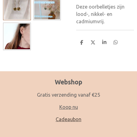
Deze oorbelletjes zijn
lood-, nikkel- en
cadmiumvrij.
D
D
S
D
e
e
h
e
l
e
a
l
e
l
r
e
n
e
n
Webshop
Gratis verzending vanaf €25
Koop nu
Cadeaubon