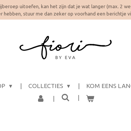
 bijberoep uitoefen, kan het zijn dat je wat langer (max. 2 w
 hebben, stuur me dan zeker op voorhand een berichtje vi
OP
COLLECTIES
KOM EENS LAN