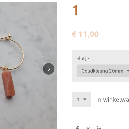
1
€ 11,00
Slotje
In winkelw