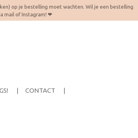
eken) op je bestelling moet wachten. Wil je een bestelling
a mail of Instagram! ❤
GS!
CONTACT