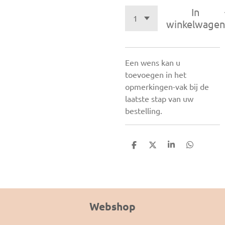
In
winkelwagen
Een wens kan u
toevoegen in het
opmerkingen-vak bij de
laatste stap van uw
bestelling.
D
D
S
D
e
e
h
e
l
e
a
l
e
l
r
e
n
e
n
Webshop