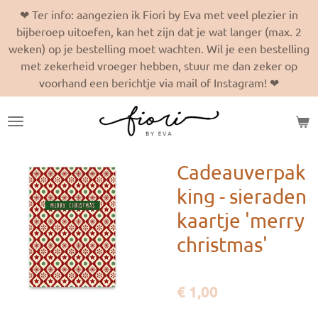
❤ Ter info: aangezien ik Fiori by Eva met veel plezier in
Ga
bijberoep uitoefen, kan het zijn dat je wat langer (max. 2
direct
weken) op je bestelling moet wachten. Wil je een bestelling
naar
met zekerheid vroeger hebben, stuur me dan zeker op
de
voorhand een berichtje via mail of Instagram! ❤
hoofdinhoud
Cadeauverpak
king - sieraden
kaartje 'merry
christmas'
€ 1,00