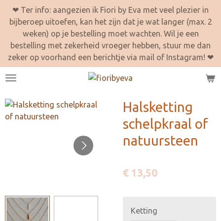
❤ Ter info: aangezien ik Fiori by Eva met veel plezier in
Ga
bijberoep uitoefen, kan het zijn dat je wat langer (max. 2
direct
weken) op je bestelling moet wachten. Wil je een
naar
bestelling met zekerheid vroeger hebben, stuur me dan
de
zeker op voorhand een berichtje via mail of Instagram! ❤
hoofdinhoud
Halsketting
schelpkraal of
natuursteen
€ 13,50
Ketting