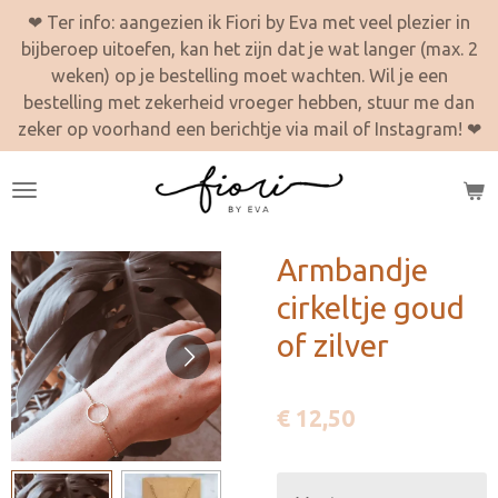
❤ Ter info: aangezien ik Fiori by Eva met veel plezier in
Ga
bijberoep uitoefen, kan het zijn dat je wat langer (max. 2
direct
weken) op je bestelling moet wachten. Wil je een
naar
bestelling met zekerheid vroeger hebben, stuur me dan
de
zeker op voorhand een berichtje via mail of Instagram! ❤
hoofdinhoud
Armbandje
cirkeltje goud
of zilver
€ 12,50