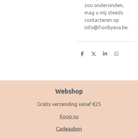
zou ondervinden,
mag u mij steeds
contacteren op
info@fioribyeva.be.
D
D
S
D
e
e
h
e
l
e
a
l
e
l
r
e
n
e
n
Webshop
Gratis verzending vanaf €25
Koop nu
Cadeaubon